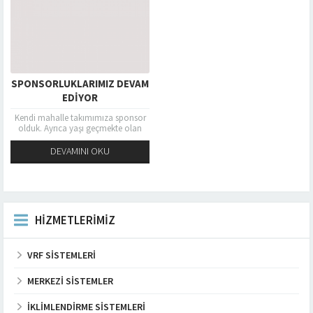
SPONSORLUKLARIMIZ DEVAM
EDIYOR
Kendi mahalle takımımıza sponsor
olduk. Ayrıca yaşı geçmekte olan
antübe takımı kurarak gerekli forma
ve ihtiyaç konularında da sponsor
DEVAMINI OKU
olarak...
HİZMETLERİMİZ
VRF SISTEMLERI
MERKEZI SISTEMLER
İKLIMLENDIRME SISTEMLERI