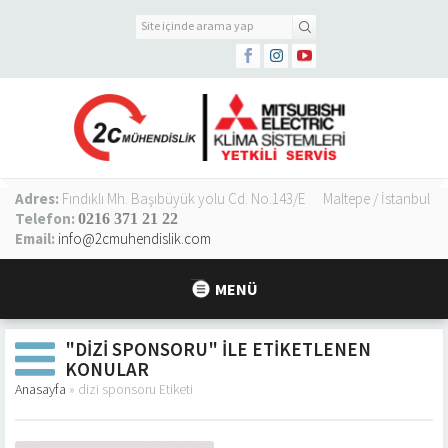
Adres:
Fındıklı Mh. Başıbüyük yolu Cd. No.143/E
Maltepe / İstanbul
Telefon:
0216 371 21 22
Email:
info@2cmuhendislik.com
MENÜ
"DIZI SPONSORU" ILE ETIKETLENEN
KONULAR
Anasayfa
»
dizi sponsoru Etiketi